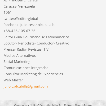
Caracas- Venezuela
1061
twitter:@editorglobal
facebook: julio cesar alcubilla b
+58-426-105.67.36.
Editor Guía Gourmandise Latinoamérica
Locutor- Periodista- Conductor- Creativo
Prensa- Radio- Revistas- T.V.
Medios Alternativos
Social Marketing
Comunicaciones Integradas
Consultor Marketing de Experiencias
Web Master
julio.c.
alcubill
a@gmail.
com
Creado por Julio César Alcubilla B.- Editor y Web Master