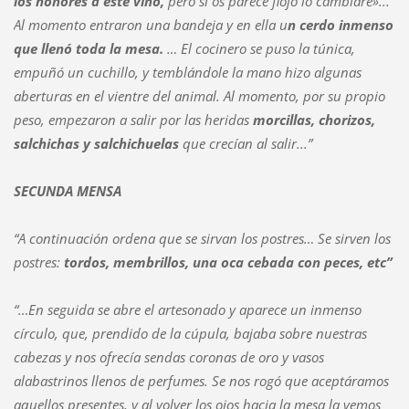
los honores a este vino,
pero si os parece flojo lo cambiaré»...
Al momento entraron una bandeja y en ella u
n cerdo inmenso
que llenó toda la mesa.
… El cocinero se puso la túnica,
empuñó un cuchillo, y temblándole la mano hizo algunas
aberturas en el vientre del animal. Al momento, por su propio
peso, empezaron a salir por las heridas
morcillas, chorizos,
salchichas y salchichuelas
que crecían al salir...”
SECUNDA MENSA
“A continuación ordena que se sirvan los postres… Se sirven los
postres:
tordos, membrillos, una oca cebada con peces, etc”
“…En seguida se abre el artesonado y aparece un inmenso
círculo, que, prendido de la cúpula, bajaba sobre nuestras
cabezas y nos ofrecía sendas coronas de oro y vasos
alabastrinos llenos de perfumes. Se nos rogó que aceptáramos
aquellos presentes, y al volver los ojos hacia la mesa la vemos