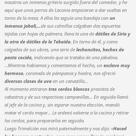
nosotros un inmenso griterío surgido fuera del comedor, y he
aquí que unos perros de Laconia empezaron a dar vueltas en
torno de la mesa. A ellos les seguía una bandeja con
un
inmenso jabalí,…
de sus colmillos colgaban dos espuertas
tejidas con hojas de palmera, llena la una de
dátiles de Siria y
la otra de dátiles de la Tebaida.
En torno de él, y como
colgados de sus ubres, una serie de
lechoncitos, hechos de
pasta cocida,
indicando que se trataba de una jabalina.
…Mientras habíamos y comentamos el hecho, un
esclavo muy
hermoso
, coronado de pámpanos y hiedra, nos ofreció
diversas clases de uva
en un canastillo…
Al momento entraron
tres cerdos blancos
provistos de
cabestros y de sus respectivas campanillas... En seguida llamó
al jefe de la cocina y, sin esperar nuestra elección, mandó
matar el cerdo mayor… Le ordenó volverse a la cocina y retirar
los cerdos; para prepararlos en seguida.
Luego Trimalción nos miró paternalmente y nos dijo: «
Haced