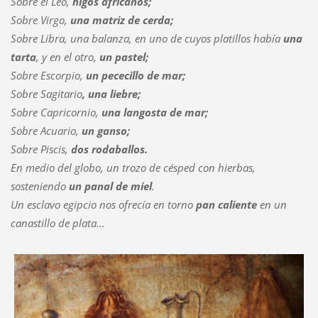
Sobre
el Leo,
higos africanos;
Sobre
Virgo,
una matriz de cerda;
Sobre
Libra, una balanza, en uno de cuyos platillos había
una
tarta
, y en el otro,
un pastel;
Sobre
Escorpio,
un pececillo de mar;
Sobre
Sagitario
, una liebre;
Sobre
Capricornio,
una langosta de mar;
Sobre
Acuario,
un ganso;
Sobre
Piscis,
dos rodaballos.
En medio del globo, un trozo de césped con hierbas,
sosteniendo
un panal de miel
.
Un esclavo egipcio nos ofrecía en torno
pan caliente
en un
canastillo de plata...