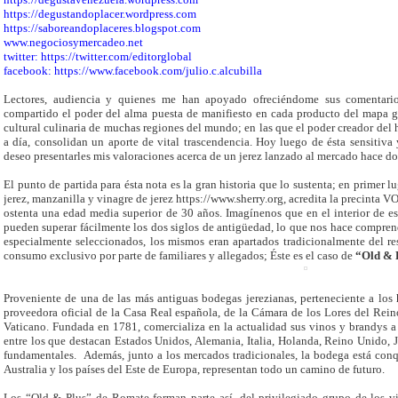
https://degustandoplacer.wordpress.com
https://saboreandoplaceres.blogspot.com
www.negociosymercadeo.net
twitter: https://twitter.com/editorglobal
facebook: https://www.facebook.com/julio.c.alcubilla
Lectores, audiencia y quienes me han apoyado ofreciéndome sus comentari
compartido el poder del alma puesta de manifiesto en cada producto del mapa ga
cultural culinaria de muchas regiones del mundo; en las que el poder creador del
a día, consolidan un aporte de vital trascendencia. Hoy luego de ésta sensitiv
deseo presentarles mis valoraciones acerca de un jerez lanzado al mercado hace dos
El punto de partida para ésta nota es la gran historia que lo sustenta; en primer
jerez, manzanilla y vinagre de jerez https://www.sherry.org, acredita la precinta V
ostenta una edad media superior de 30 años. Imagínenos que en el interior de es
pueden superar fácilmente los dos siglos de antigüedad, lo que nos hace compren
especialmente seleccionados, los mismos eran apartados tradicionalmente del res
consumo exclusivo por parte de familiares y allegados; Éste es el caso de
“Old & P
Proveniente de una de las más antiguas bodegas jerezianas, perteneciente a lo
proveedora oficial de la Casa Real española, de la Cámara de los Lores del Rein
Vaticano. Fundada en 1781, comercializa en la actualidad sus vinos y brandys a 
entre los que destacan Estados Unidos, Alemania, Italia, Holanda, Reino Unido
fundamentales. Además, junto a los mercados tradicionales, la bodega está co
Australia y los países del Este de Europa, representan todo un camino de futuro.
Los “Old & Plus” de Romate forman parte así, del privilegiado grupo de los v