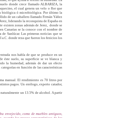
su suelo donde crece llamado ALBARIZA, la
quecino, el cual genera un velo o flor que
za biológica ó microbiológica. Por último la
pellido de un caballero llamado Fernán Yáñez
erez, liderando la reconquista de España en
e existen zonas además de Jerez, donde se
 en Canarias se la conoce con el nombre de
de Sanlúcar. Las primeras noticias que se
I a.C. donde reza que fueron los fenicios los
ntrada nos habla de que se produce en un
e éste suelo, su superficie se ve blanca y
ndo la humedad, además de dar un efecto
 categorías en función de las características
ma manual. El rendimiento es 70 litros por
stintos pagos. Un enólogo, experto catador,
naturalmente un 13.5% de alcohol. A partir
aoba envejecido, como de muebles antiguos,
, guarda los rasgos característicos de las