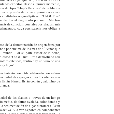
putados expertos. Desde el primer momento,
ción del tipo “Ship’s Decanter” de la Marina
xima expresión del vino y permite a su vez
sus cualidades organolépticas. ”Old & Plus”
segundo fue el degustado por mí. Muchos
demás de coincidir con tales postulados, mis
erimentado, cuya persistencia nos obliga a
roso de la denominación de origen Jerez por
ando por encima de los más de 40 vinos que
el mundo. Por su parte Víctor de la Serna,
 oloroso ‘Old & Plus’… “ha demostrado con
moldes estéticos, dentro hay un vino de una
 muy largo”.
 nacimiento conocida, elaborado con soleras
ta variedad de cepas, es conocida además con
án. listán blanco, listán común , palomino de
 blanca.
medad de las plantas a través de un hongo
ño medio, de forma ovalada, color dorado y
por la sedimentación de algas diatomeas. Es un
a activa. A la vez es pobre en componentes
idad, lo que ayuda a retener la humedad. La