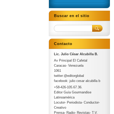
Buscar en el sitio
Contacto
Lic. Julio César Alcubilla B.
Av Principal El Cafetal
Caracas- Venezuela
1061
twitter:@editorglobal
facebook: julio cesar alcubilla b
+58-426-105.67.36.
Editor Guía Gourmandise
Latinoamérica
Locutor- Periodista- Conductor-
Creativo
Prensa- Radio- Revistas- T.V.