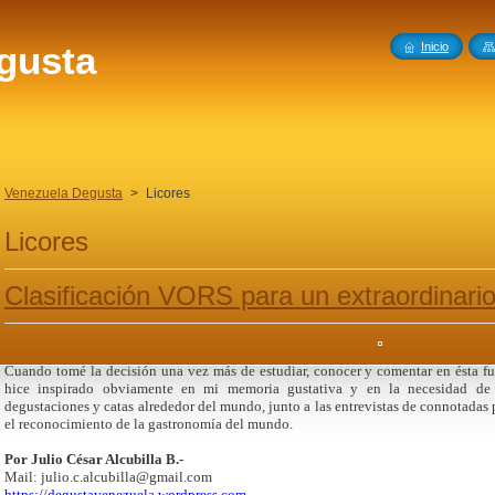
gusta
Inicio
Venezuela Degusta
>
Licores
Licores
Clasificación VORS para un extraordinar
Cuando tomé la decisión una vez más de estudiar, conocer y comentar en ésta f
hice inspirado obviamente en mi memoria gustativa y en la necesidad de 
degustaciones y catas alrededor del mundo, junto a las entrevistas de connotadas
el reconocimiento de la gastronomía del mundo.
Por Julio César Alcubilla B.-
Mail: julio.c.alcubilla@gmail.com
https://degustavenezuela.wordpress.com