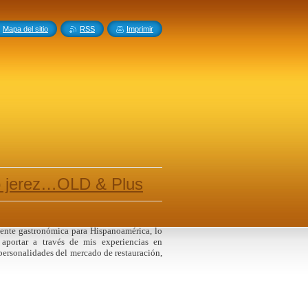
Mapa del sitio
RSS
Imprimir
io jerez…OLD & Plus
uente gastronómica para Hispanoamérica, lo
aportar a través de mis experiencias en
 personalidades del mercado de restauración,