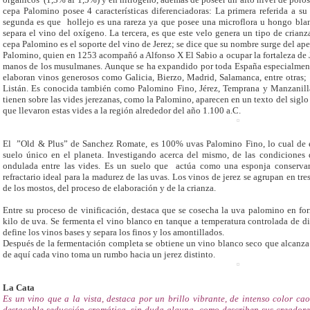
cepa Palomino posee 4 características diferenciadoras: La primera referida a 
segunda es que hollejo es una rareza ya que posee una microflora u hongo blan
separa el vino del oxígeno. La tercera, es que este velo genera un tipo de crian
cepa Palomino es el soporte del vino de Jerez; se dice que su nombre surge del a
Palomino, quien en 1253 acompañó a Alfonso X El Sabio a ocupar la fortaleza de J
manos de los musulmanes. Aunque se ha expandido por toda España especialment
elaboran vinos generosos como Galicia, Bierzo, Madrid, Salamanca, entre otras;
Listán. Es conocida también como Palomino Fino, Jérez, Temprana y Manzanilla 
tienen sobre las vides jerezanas, como la Palomino, aparecen en un texto del siglo 
que llevaron estas vides a la región alrededor del año 1.100 a.C.
El ”Old & Plus” de Sanchez Romate, es 100% uvas Palomino Fino, lo cual de e
suelo único en el planeta. Investigando acerca del mismo, de las condiciones d
ondulada entre las vides. Es un suelo que actúa como una esponja conserva
refractario ideal para la madurez de las uvas. Los vinos de jerez se agrupan en tres
de los mostos, del proceso de elaboración y de la crianza.
Entre su proceso de vinificación, destaca que se cosecha la uva palomino en for
kilo de uva. Se fermenta el vino blanco en tanque a temperatura controlada de di
define los vinos bases y separa los finos y los amontillados.
Después de la fermentación completa se obtiene un vino blanco seco que alcanza 
de aquí cada vino toma un rumbo hacia un jerez distinto.
La Cata
Es un vino que a la vista, destaca por un brillo vibrante, de intenso color c
destacable seducción cromática, sin duda alguna, como describen sus creadores