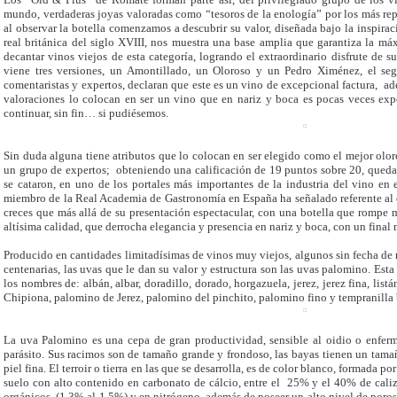
mundo, verdaderas joyas valoradas como “tesoros de la enología” por los más re
al observar la botella comenzamos a descubrir su valor, diseñada bajo la inspira
real británica del siglo XVIII, nos muestra una base amplia que garantiza la má
decantar vinos viejos de esta categoría, logrando el extraordinario disfrute de 
viene tres versiones, un Amontillado, un Oloroso y un Pedro Ximénez, el 
comentaristas y expertos, declaran que este es un vino de excepcional factura, a
valoraciones lo colocan en ser un vino que en nariz y boca es pocas veces exp
continuar, sin fin… si pudiésemos.
Sin duda alguna tiene atributos que lo colocan en ser elegido como el mejor olo
un grupo de expertos; obteniendo una calificación de 19 puntos sobre 20, qued
se cataron, en uno de los portales más importantes de la industria del vino en 
miembro de la Real Academia de Gastronomía en España ha señalado referente al
creces que más allá de su presentación espectacular, con una botella que rompe 
altísima calidad, que derrocha elegancia y presencia en nariz y boca, con un final
Producido en cantidades limitadísimas de vinos muy viejos, algunos sin fecha de
centenarias, las uvas que le dan su valor y estructura son las uvas palomino. Es
los nombres de: albán, albar, doradillo, dorado, horgazuela, jerez, jerez fina, list
Chipiona, palomino de Jerez, palomino del pinchito, palomino fino y tempranilla
La uva Palomino es una cepa de gran productividad, sensible al oidio o enfer
parásito. Sus racimos son de tamaño grande y frondoso, las bayas tienen un tama
piel fina. El terroir o tierra en las que se desarrolla, es de color blanco, formada 
suelo con alto contenido en carbonato de cálcio, entre el 25% y el 40% de caliz
orgánicos (1,3% al 1,5%) y en nitrógeno, además de poseer un alto nivel de poros