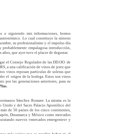
os o siguiendo mis informaciones, hemos
stronómico. Lo cual constituye la síntesis
 hombre, su profesionalismo y el impulso día
a y probablemente empalagosa introducción,
 años, que ayer tuve el placer de degustar.
 lugar el Consejo Regulador de las DD.OO. de
ORS, a una calificación de vinos de jerez que
tos vinos reposan partículas de soleras que
der el origen de la bodega. Estos son vinos
to por las generaciones anteriores, para su
lus.
s hermanos Sánchez Romate. La misma es la
o Unido y del Sacro Palacio Apostólico del
más de 50 países de los cinco continentes,
, Japón, Dinamarca y México como mercados
nquistando nuevos «mercados emergentes» y
inos más viejos que se pueden beber en el