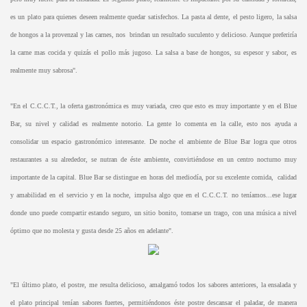
es un plato para quienes deseen realmente quedar satisfechos. La pasta al dente, el pesto ligero, la salsa
de hongos a la provenzal y las carnes, nos brindan un resultado suculento y delicioso. Aunque preferiría
la carne mas cocida y quizás el pollo más jugoso. La salsa a base de hongos, su espesor y sabor, es
realmente muy sabrosa".
"En el C.C.C.T., la oferta gastronómica es muy variada, creo que esto es muy importante y en el Blue
Bar, su nivel y calidad es realmente notorio. La gente lo comenta en la calle, esto nos ayuda a
consolidar un espacio gastronómico interesante. De noche el ambiente de Blue Bar logra que otros
restaurantes a su alrededor, se nutran de éste ambiente, convirtiéndose en un centro nocturno muy
importante de la capital. Blue Bar se distingue en horas del mediodía, por su excelente comida, calidad
y amabilidad en el servicio y en la noche, impulsa algo que en el C.C.C.T. no teníamos...ese lugar
donde uno puede compartir estando seguro, un sitio bonito, tomarse un trago, con una música a nivel
óptimo que no molesta y gusta desde 25 años en adelante".
"El último plato, el postre, me resulta delicioso, amalgamó todos los sabores anteriores, la ensalada y
el plato principal tenían sabores fuertes, permitiéndonos éste postre descansar el paladar, de manera