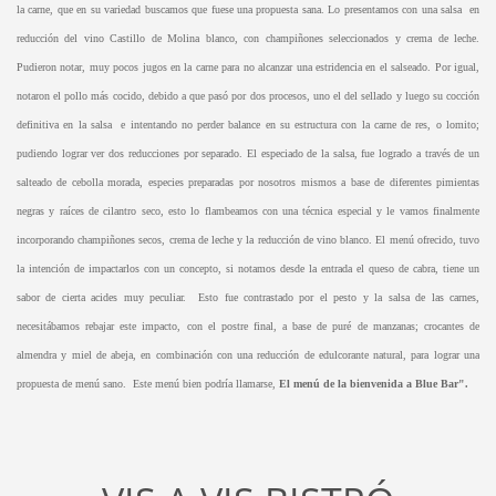
la carne, que en su variedad buscamos que fuese una propuesta sana. Lo presentamos con una salsa en
reducción del vino Castillo de Molina blanco, con champiñones seleccionados y crema de leche.
Pudieron notar, muy pocos jugos en la carne para no alcanzar una estridencia en el salseado. Por igual,
notaron el pollo más cocido, debido a que pasó por dos procesos, uno el del sellado y luego su cocción
definitiva en la salsa e intentando no perder balance en su estructura con la carne de res, o lomito;
pudiendo lograr ver dos reducciones por separado. El especiado de la salsa, fue logrado a través de un
salteado de cebolla morada, especies preparadas por nosotros mismos a base de diferentes pimientas
negras y raíces de cilantro seco, esto lo flambeamos con una técnica especial y le vamos finalmente
incorporando champiñones secos, crema de leche y la reducción de vino blanco. El menú ofrecido, tuvo
la intención de impactarlos con un concepto, si notamos desde la entrada el queso de cabra, tiene un
sabor de cierta acides muy peculiar. Esto fue contrastado por el pesto y la salsa de las carnes,
necesitábamos rebajar este impacto, con el postre final, a base de puré de manzanas; crocantes de
almendra y miel de abeja, en combinación con una reducción de edulcorante natural, para lograr una
propuesta de menú sano. Este menú bien podría llamarse,
El menú de la bienvenida a Blue Bar".