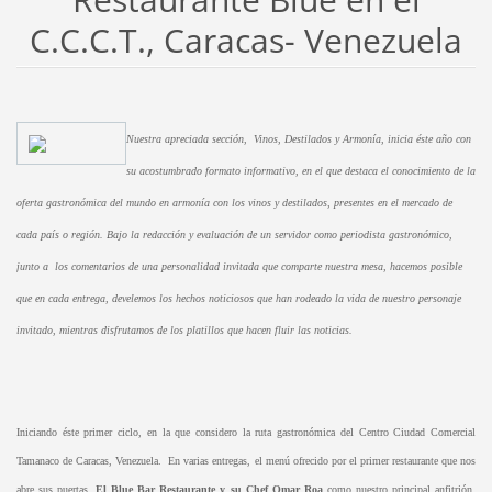
C.C.C.T., Caracas- Venezuela
Nuestra apreciada sección, Vinos, Destilados y Armonía, inicia éste año con
su acostumbrado formato informativo, en el que destaca el conocimiento de la
oferta gastronómica del mundo en armonía con los vinos y destilados, presentes en el mercado de
cada país o región. Bajo la redacción y evaluación de un servidor como periodista gastronómico,
junto a los comentarios de una personalidad invitada que comparte nuestra mesa, hacemos posible
que en cada entrega, develemos los hechos noticiosos que han rodeado la vida de nuestro personaje
invitado, mientras disfrutamos de los platillos que hacen fluir las noticias.
Iniciando éste primer ciclo, en la que considero la ruta gastronómica del Centro Ciudad Comercial
Tamanaco de Caracas, Venezuela. En varias entregas, el menú ofrecido por el primer restaurante que nos
abre sus puertas,
El Blue Bar Restaurante y su Chef Omar Roa
como nuestro principal anfitrión,