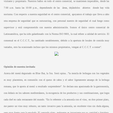
visitante y propietario. Nuestros baños en todo el centro comercial, se mantienen impecables, desde las
7:00 a.m. hasta las 10:00 p.m., dependiendo de las áreas, dejándolos abiertos donde hay vida
nocturna. Con respecto a nuestra seguridad en el centro comercial, apoyamos el trabajo que lleva a cabo
otra empresa de seguridad que es outsourcing, con personal nuestro de seguridad el cual funge como
supervisor y está comprometido con nuestra administración. Somos el único centro comercial de
Latinoamérica, que ha sido galardonado con la Norma ISO 9001, la cual refiere a calidad de servicio. El
comensal en el C.C.C.T., ha cambiado notablemente, debido a la apertura de locales de comida muy
variados, esto ha ocasionado incluso que los mismos propietarios, vengan al C.C.C.T. a comer".
Opinión de nuestra invitada
Acerca del menú degustado en Blue Bar, la Sra. Sesti opina..."la mezcla de lechugas con los vegetales
es muy placentera, en comunión con el queso de cabra y el sabor ligeramente amargo de la lechuga
romana, que le aporta al menú u resultado sorprendente". Se declara una apasionada de la gastronomía,
con énfasis en los sabores mediterráneos, la escogencia de los productos y sus combinaciones, que logra
cada chef en cada restaurante del mundo. "En lo referente a la armonía con el vino, en éste primer plato,
me parece un vino muy robusto, un tanto invasivo para la armonía, un excelente vino sin duda alguna,
pero muy fuerte para la ensalada. El segundo plato, realmente es impactante por su cantidad y fortaleza,