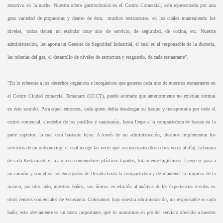
atractivo en la noche. Nuestra oferta gastronómica en el Centro Comercial, está representada por una
gran variedad de propuestas y dentro de ésta, muchos restaurantes, en los cuáles manteniendo los
niveles, todos tienen un estándar muy alto de servicio, de seguridad, de cocina, etc. Nuestra
administración, les aporta un Gerente de Seguridad Industrial, el cual es el responsable de la ductería,
las tuberías del gas, el desarrollo de niveles de estructura y resguardo, de cada restaurante".
"En lo referente a los desechos orgánicos e inorgánicos que generan cada uno de nuestros restaurantes en
el Centro Ciudad comercial Tamanaco (CCCT), puedo acortarte que anteriormente no existían normas
en éste sentido. Para aquel entonces, cada quien debía desahogar su basura y transportarla por todo el
centro comercial, alrededor de los pasillos y caminarías, hasta llegar a la compactadora de basura en la
parte superior, la cual está bastante lejos. A través de mi administración, ideamos implementar los
servicios de un outsourcing, el cual recoge las veces que sea necesario (dos o tres veces al día), la basura
de cada Restaurante y la aloja en contenedores plásticos tapados, totalmente higiénicos. Luego se pasa a
un camión y son ellos los encargados de llevarla hasta la compactadora y de mantener la limpieza de la
misma; por otro lado, nuestros baños, son únicos en relación al análisis de las experiencias vividas en
otros centros comerciales de Venezuela. Colocamos bajo nuestra administración, un responsable en cada
baño, esto obviamente es un costo importante, que lo asumimos en pro del servicio ofrecido a nuestro