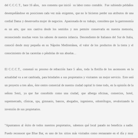
del C.C.C.T., hace 16 años, nos comenta que inició su labor como contable. Fue subiendo peldaños
desempeñándose en posiciones cada vez más exigentes, que no le hicieron perder sus atributos de una
cordial Dama y desenvuelta mujer de negocios. Apasionada de su trabajo, considera que la gastronomía
es un arte, que nos cautiva desde los sentidos y nos permite conservarla en nuestra memoria,
reconociendo muchas veces los sabores de nuestra infancia. Descendiente de Italianos del Sur de Italia,
conoció desde muy pequeña en su Nápoles Mediterránea, el valor de los productos de la tierra y el
conocimiento de las cacerolas o péndolas de sus abuelas...
El C.C.C.T., comenzó su proceso de refracción hace 5 años, toda la flotilla de los ascensores en la
actualidad va a ser cambiada, para brindarles a sus propietarios y visitantes un mejor servicio. Este será
un proyecto a tres años, éste centro comercial de nuestra ciudad capital lo tiene todo, en la opinión de la
señora Sesti, ya que fue concebido como una ciudad, que alberga oficinas, comercios, hotel,
supermercado, clínicas, spa, gimnasio, bancos, abogados, ingenieros, odontólogos, revalorizando la
inversión de sus propietarios.
"Apuntamos al éxito de todos nuestros propietarios, sabemos qué local parado no beneficia a nadie.
Puedo reconocer que Blue Bar, es uno de los sitios más visitados como restaurante en el día y muy