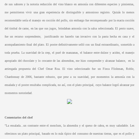
de sus sabores y la notoria reducción del vino blanco en armonía con diferentes especies y pimientas,
me permitieron vivir una gran experiencia de distinguible y armonioso registro. Quizás lo menos
recomendable sería el manejo en cocción del pollo, sin embargo fue recompensado por la exacta cocción
del timbal de carne, en las que sus jugos, brindaban armonía con la salsa seleccionada. El pesto suave,
fue un recurso sorprendente, justificando no hacerlo tan invasivo con la pasta hecha en casa y el
acompañamiento final del plato. El postre definitivamente selló con un final extraordinario, sometido a
toda prueba. La suavidad de la crep, el puré de manzanas, el balance entre dulzor y acidez, el manejo
apropiado del chocolate y lo crocante de las almendras, me hizo comprender y alcanzar balance, en la
arriesgada propuesta del Chef Omar Roa. El vino seleccionado fue un Finca Flishman, Roble,
Chardonnay de 2006, bastante robusto, que pese a su suavidad, por momentos la armonía con la
ensalada y el postre resultaba complicada, no así, con el plato principal, cuyo balance logró alcanzar por
momentos notoriedad.
Comentarios del chef
"La ensalada...un contraste entre el mezclum, la almendra y el queso de cabra, es muy saludable. Les
ofrecimos un plato principal, basado en lo más típico del consumo de nuestras tierras, que es el pollo y