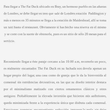
Para llegar a The Fat Duck ubicado en Bray, un hermoso pueblo en las afueras
de Londres, se debe llegar en tren que sale de Londres estación Paddington y
más o menos en 35 minutos se llega a la estación de Maidenhead, allí se toma
un taxi hasta el restaurant. Obviamente si has hecho una reserva en el mismo
y se corre con la suerte de obtenerla, pues es un sitio de sólo 20 mesas para el
servicio.
Recomiendo llegar a éste paraje cercano a las 10:00 a.m, recorrerlo un poco,
es realmente encantador. The Fat Duck en su fachada nos devela apenas un
hogar propio del lugar, una casa como de granja que le da la bienvenida al
comensal sin estridencias decorativas, en las que su diseño interior destaca
por el minimalismo matizado con ciertos ornamentos clásicos y otros
antiguos. Probablemente la elevada inversión que hicieron mis anfitriones,
queda minimizada frente a la experiencia única que disfruta cada comensal.
Emociones, sorpresas, encantamiento, seducción, imponen la regla, sin dejar