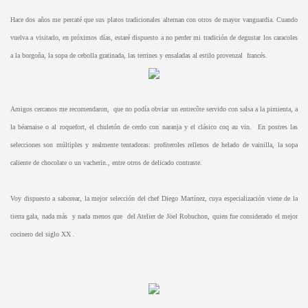
Hace dos años me percaté que sus platos tradicionales alternan con otros de mayor vanguardia. Cuando
vuelva a visitarlo, en próximos días, estaré dispuesto a no perder mi tradición de degustar los caracoles
a la borgoña, la sopa de cebolla gratinada, las terrines y ensaladas al estilo provenzal francés.
Amigos cercanos me recomendaron, que no podía obviar un entrecôte servido con salsa a la pimienta, a
la béarnaise o al roquefort, el chuletón de cerdo con naranja y el clásico coq au vin. En postres las
selecciones son múltiples y realmente tentadoras: profiteroles rellenos de helado de vainilla, la sopa
caliente de chocolate o un vacherin., entre otros de delicado contraste.
Voy dispuesto a saborear, la mejor selección del chef Diego Martínez, cuya especialización viene de la
tierra gala, nada más y nada menos que del Atelier de Jöel Robuchon, quien fue considerado el mejor
cocinero del siglo XX .