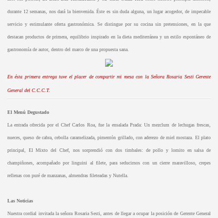
durante 12 semanas, nos dará la bienvenida. Éste es sin duda alguna, un lugar acogedor, de impecable
servicio y estimulante oferta gastronómica. Se distingue por su cocina sin pretensiones, en la que
destacan productos de primera, equilibrio inspirado en la dieta mediterránea y un estilo espontáneo de
gastronomía de autor, dentro del marco de una propuesta sana.
En ésta primera entrega tuve el placer de compartir mi mesa con la Señora Rosaria Sesti Gerente
General del C.C.C.T.
El Menú Degustado
La entrada ofrecida por el Chef Carlos Roa, fue la ensalada Prada: Un mezclum de lechugas frescas,
nueces, queso de cabra, cebolla caramelizada, pimentón grillado, con aderezo de miel mostaza. El plato
principal, El Mixto del Chef, nos sorprendió con dos timbales: de pollo y lomito en salsa de
champiñones, acompañado por linguini al filete, para seducirnos con un cierre maravilloso, crepes
rellenas con puré de manzanas, almendras fileteadas y Nutella.
Las Noticias
Nuestra cordial invitada la señora Rosaria Sesti, antes de llegar a ocupar la posición de Gerente General