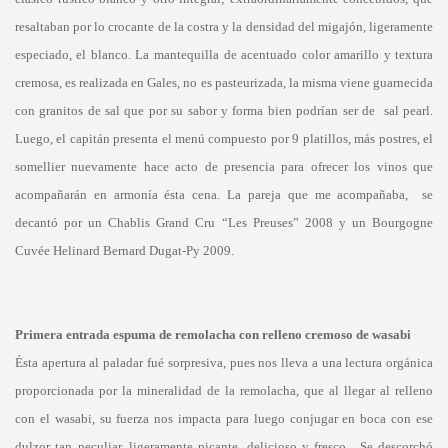
resaltaban por lo crocante de la costra y la densidad del migajón, ligeramente
especiado, el blanco. La mantequilla de acentuado color amarillo y textura
cremosa, es realizada en Gales, no es pasteurizada, la misma viene guarnecida
con granitos de sal que por su sabor y forma bien podrían ser de sal pearl.
Luego, el capitán presenta el menú compuesto por 9 platillos, más postres, el
somellier nuevamente hace acto de presencia para ofrecer los vinos que
acompañarán en armonía ésta cena. La pareja que me acompañaba, se
decantó por un Chablis Grand Cru “Les Preuses” 2008 y un Bourgogne
Cuvée Helinard Bernard Dugat-Py 2009.
Primera entrada espuma de remolacha con relleno cremoso de wasabi
Ésta apertura al paladar fué sorpresiva, pues nos lleva a una lectura orgánica
proporcionada por la mineralidad de la remolacha, que al llegar al relleno
con el wasabi, su fuerza nos impacta para luego conjugar en boca con ese
dulzor tan peculiar, ligeramente picante, delicioso y fresco. Se descorchó