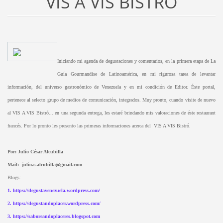
VIS A VIS BISTRÓ
Iniciando mi agenda de degustaciones y comentarios, en la primera etapa de La
Guía Gourmandise de Latinoamérica, en mi rigurosa tarea de levantar
información, del universo gastronómico de Venezuela y en mi condición de Editor. Éste portal,
pertenece al selecto grupo de medios de comunicación, integrados. Muy pronto, cuando visite de nuevo
al VIS A VIS Bistró... en una segunda entrega, les estaré brindando mis valoraciones de éste restaurant
francés. Por lo pronto les presento las primeras informaciones acerca del VIS A VIS Bistró.
Por: Julio César Alcubilla
Mail:
julio.c.alcubilla@gmail.com
Blogs:
1.
https://degustavenezuela.wordpress.com/
2.
https://degustandoplacer.wordpress.com/
3.
https://saboreandoplaceres.blogspot.com