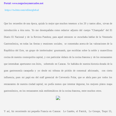
Portal: www.negociosymercadeo.net
https://twitter.com/editorglobal
Que los recuerdos de una época, quizás la mejor que muchos tenemos a los 20 y tantos años, sirvan de
introducción a ésta nota. Yo me desempañaba como redactor adjunto del cuerpo "Champaña" del El
Diario El Nacional y de la Revista Pandora; para aquel entonces se escuchaba hablar de la Venezuela
Gastronómica, en todas las fiestas y reuniones sociales; se comentaba acerca de las valoraciones de la
República del Este, un grupo de intelectuales/ gourmands, que escribían sobre la noble y maravillosa
cocina de nuestra cosmopolita capital, y con particular énfasis de la cocina francesa y de los restaurantes
que intentaban aperturarse con éxito, sobretodo en Caracas. Se hablaba de nuestra historia dorada de la
gran gastronomía caraqueña y yo desde mi tribuna de pichón de comensal aficionado, con cierta
influencia, pues mi papá era del staff gerencial de Cervecería Polar, que se abría paso por todos los
restaurantes de nuestra ciudad capital; no podía menos que intentar degustar, los mejores platos mapa
gastronómico, en los restaurantes más emblemáticos de la cocina francesa, entre muchos otros.
Y así, fui recorriendo mi pequeña Francia en Caracas: Le Gazebo, el Patrick, Le Groupe, Toqui 55,