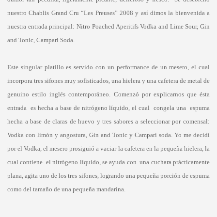
nuestro Chablis Grand Cru “Les Preuses” 2008 y así dimos la bienvenida a
nuestra entrada principal: Nitro Poached Aperitifs Vodka and Lime Sour, Gin
and Tonic, Campari Soda.
Este singular platillo es servido con un performance de un mesero, el cual
incorpora tres sifones muy sofisticados, una hielera y una cafetera de metal de
genuino estilo inglés contemporáneo. Comenzó por explicarnos que ésta
entrada es hecha a base de nitrógeno líquido, el cual congela una espuma
hecha a base de claras de huevo y tres sabores a seleccionar por comensal:
Vodka con limón y angostura, Gin and Tonic y Campari soda. Yo me decidí
por el Vodka, el mesero prosiguió a vaciar la cafetera en la pequeña hielera, la
cual contiene el nitrógeno líquido, se ayuda con una cuchara prácticamente
plana, agita uno de los tres sifones, logrando una pequeña porción de espuma
como del tamaño de una pequeña mandarina.