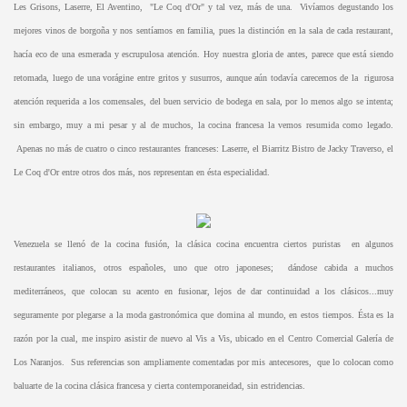
Les Grisons, Laserre, El Aventino, "Le Coq d'Or" y tal vez, más de una. Vivíamos degustando los
mejores vinos de borgoña y nos sentíamos en familia, pues la distinción en la sala de cada restaurant,
hacía eco de una esmerada y escrupulosa atención. Hoy nuestra gloria de antes, parece que está siendo
retomada, luego de una vorágine entre gritos y susurros, aunque aún todavía carecemos de la rigurosa
atención requerida a los comensales, del buen servicio de bodega en sala, por lo menos algo se intenta;
sin embargo, muy a mi pesar y al de muchos, la cocina francesa la vemos resumida como legado.
Apenas no más de cuatro o cinco restaurantes franceses: Laserre, el Biarritz Bistro de Jacky Traverso, el
Le Coq d'Or entre otros dos más, nos representan en ésta especialidad.
Venezuela se llenó de la cocina fusión, la clásica cocina encuentra ciertos puristas en algunos
restaurantes italianos, otros españoles, uno que otro japoneses; dándose cabida a muchos
mediterráneos, que colocan su acento en fusionar, lejos de dar continuidad a los clásicos...muy
seguramente por plegarse a la moda gastronómica que domina al mundo, en estos tiempos. Ésta es la
razón por la cual, me inspiro asistir de nuevo al Vis a Vis, ubicado en el Centro Comercial Galería de
Los Naranjos. Sus referencias son ampliamente comentadas por mis antecesores, que lo colocan como
baluarte de la cocina clásica francesa y cierta contemporaneidad, sin estridencias.