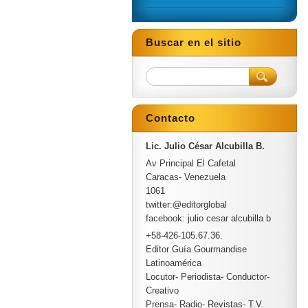
Buscar en el sitio
Contacto
Lic. Julio César Alcubilla B.
Av Principal El Cafetal
Caracas- Venezuela
1061
twitter:@editorglobal
facebook: julio cesar alcubilla b
+58-426-105.67.36.
Editor Guía Gourmandise
Latinoamérica
Locutor- Periodista- Conductor-
Creativo
Prensa- Radio- Revistas- T.V.